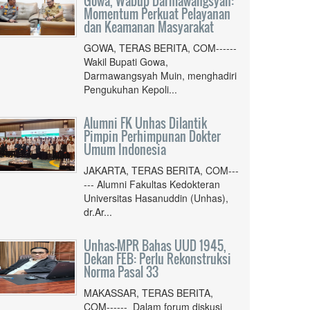
Gowa, Wabup Darmawangsyah:
Momentum Perkuat Pelayanan
dan Keamanan Masyarakat
GOWA, TERAS BERITA, COM------
Wakil Bupati Gowa,
Darmawangsyah Muin, menghadiri
Pengukuhan Kepoli...
Alumni FK Unhas Dilantik
Pimpin Perhimpunan Dokter
Umum Indonesia
JAKARTA, TERAS BERITA, COM---
--- Alumni Fakultas Kedokteran
Universitas Hasanuddin (Unhas),
dr.Ar...
Unhas-MPR Bahas UUD 1945,
Dekan FEB: Perlu Rekonstruksi
Norma Pasal 33
MAKASSAR, TERAS BERITA,
COM------ Dalam forum diskusi