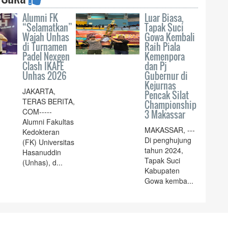
Alumni FK
Luar Biasa,
“Selamatkan”
Tapak Suci
Wajah Unhas
Gowa Kembali
di Turnamen
Raih Piala
Padel Nexgen
Kemenpora
Clash IKAFE
dan Pj
Unhas 2026
Gubernur di
Kejurnas
JAKARTA,
Pencak Silat
TERAS BERITA,
Championship
COM-----
3 Makassar
Alumni Fakultas
MAKASSAR, ---
Kedokteran
Di penghujung
(FK) Universitas
tahun 2024,
Hasanuddin
Tapak Suci
(Unhas), d...
Kabupaten
Gowa kemba...