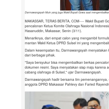
Darmawangsyah Muin yang juga Wakil Bupati Gowa saat mengembalikan f
MAKASSAR, TERAS BERITA, COM---- Wakil Bupati Go
pencalonan Ketua Komite Olahraga Nasional Indonesia 
Hasanuddin, Makassar, Senin (3/11).
Menariknya, dari empat calon yang mengambil formulir,
mantan Wakil Ketua DPRD Sulsel ini yang mengembalik
Dalam kesempatan itu, Darmawangsyah menyatakan k
dari berbagai pihak.
"Saya bersyukur bisa mengembalikan berkas pencalona
dokumen resmi. Saya menyatakan siap maju karena a
cabang olahraga di Sulsel," ujar Darmawangsyah.
Darmawangsyah hadir bersama tim pemenangannya, di 
anggota DPRD Makassar Pahlevy dan Faried Rayend