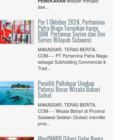
PEMEKARAN
wilayah menjadi
dae...
Per 1 Oktober 2024, Pertamina
Patra Niaga Turunkan harga
BBM Pertamax Series dan Dex
Series Wilayah Sulawesi
MAKASSAR, TERAS BERITA,
COM---- PT Pertamina Patra Niaga
sebagai Subholding Commercial &
Trad...
Peneliti Poltekpar Ungkap
Potensi Besar Wisata Bahari
Sulsel
MAKASSAR, TERAS BERITA,
COM---- Wisata Bahari di Provinsi
Sulawesi Selatan (Sulsel) memiliki
pros...
MenPANRB Diberi Gelar Nama