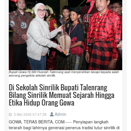
Bupati Gowa Hj Sitti Husniah Talenrang saat menyerahkan kecapi kepada salah
seorang pengelola sekolah sinrilik.
Di Sekolah Sinrilik Bupati Talenrang
Bilang Sinrilik Memuat Sejarah Hingga
Etika Hidup Orang Gowa
Admin
3 Mei 2026 07:47:38
GOWA, TERAS BERITA, COM----- Penyiapan langkah
terarah bagi lahirnya generasi penerus tradisi tutur sinrilik di