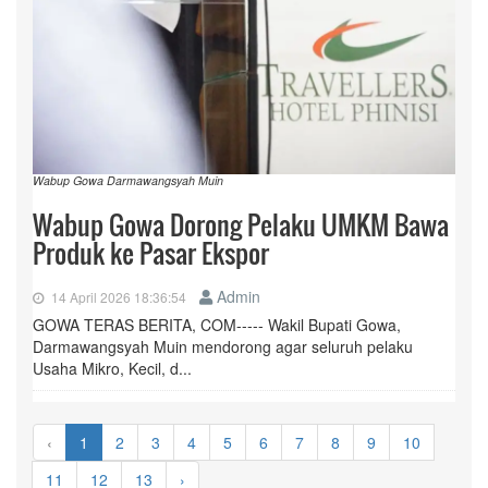
Wabup Gowa Darmawangsyah Muin
Wabup Gowa Dorong Pelaku UMKM Bawa
Produk ke Pasar Ekspor
Admin
14 April 2026 18:36:54
GOWA TERAS BERITA, COM----- Wakil Bupati Gowa,
Darmawangsyah Muin mendorong agar seluruh pelaku
Usaha Mikro, Kecil, d...
‹
1
2
3
4
5
6
7
8
9
10
11
12
13
›