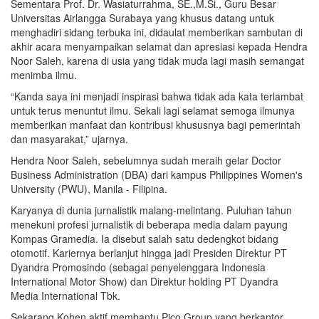
Sementara Prof. Dr. Wasiaturrahma, SE.,M.Si., Guru Besar
Universitas Airlangga Surabaya yang khusus datang untuk
menghadiri sidang terbuka ini, didaulat memberikan sambutan di
akhir acara menyampaikan selamat dan apresiasi kepada Hendra
Noor Saleh, karena di usia yang tidak muda lagi masih semangat
menimba ilmu.
“Kanda saya ini menjadi inspirasi bahwa tidak ada kata terlambat
untuk terus menuntut ilmu. Sekali lagi selamat semoga ilmunya
memberikan manfaat dan kontribusi khususnya bagi pemerintah
dan masyarakat,” ujarnya.
Hendra Noor Saleh, sebelumnya sudah meraih gelar Doctor
Business Administration (DBA) dari kampus Philippines Women's
University (PWU), Manila - Filipina.
Karyanya di dunia jurnalistik malang-melintang. Puluhan tahun
menekuni profesi jurnalistik di beberapa media dalam payung
Kompas Gramedia. Ia disebut salah satu dedengkot bidang
otomotif. Kariernya berlanjut hingga jadi Presiden Direktur PT
Dyandra Promosindo (sebagai penyelenggara Indonesia
International Motor Show) dan Direktur holding PT Dyandra
Media International Tbk.
Sekarang Kohen aktif membantu Pico Group yang berkantor