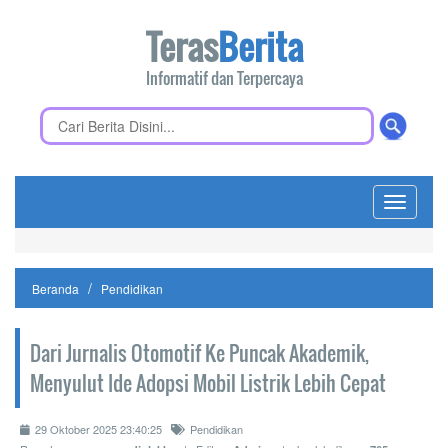
Teras
Berita
Informatif dan Terpercaya
Toggle
navigati
Beranda
Pendidikan
Dari Jurnalis Otomotif Ke Puncak Akademik,
Menyulut Ide Adopsi Mobil Listrik Lebih Cepat
29 Oktober 2025 23:40:25
Pendidikan