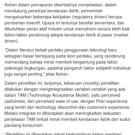
Kohen dalam pemaparan disertasinya menjelaskan, dalam
mendukung penetrasi kendaraan listrik, pemerintah
mengeluarkan beberapa kebijakan (regulatory driven) berupa
pemberian insentif. Upaya ini tentunya bersifat sementara, dan
dibutuhkan peran aktif industri untuk memahami secara lebih baik
faktor-faktor pendorong adopsi kendaraan listrik di pasar (market
driven).
“Dalam literatur terkait perilaku penggunaan teknologi baru
sebagian besar bertopang pada teori perilaku, yang cenderung
memandang bahwa minat membeli bergantung pada faktor
psikologis lingkungan, padahal pengaruh faktor subjektif individual
juga sangat penting,” jelas Kohen.
Dalam penelitian ini, lanjutnya, kebaruan (novelty) penelitian
dilakukan dengan mengintegrasikan variabel-variabel yang ada
dalam TAM (Technology Acceptance Model), yaitu perceived
usefulness, dan perceived ease of use, dengan Prior experience
yang terdiri dari technology discomfort dan customers experience.
Melalui integrasi ini diharapkan akan meningkatkan kekuatan
penjelasan TAM terkait minat membeli kendaraan listrik dari sudut
pandang konsumen.
“Penelitian ini diharapkan dapat berkontribusi dalam memberi