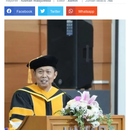
Reporter :
| Editor :
| Jumlah dibaca:
rusman madjulekka
Admin
765
Facebook
Twitter
Whatsapp