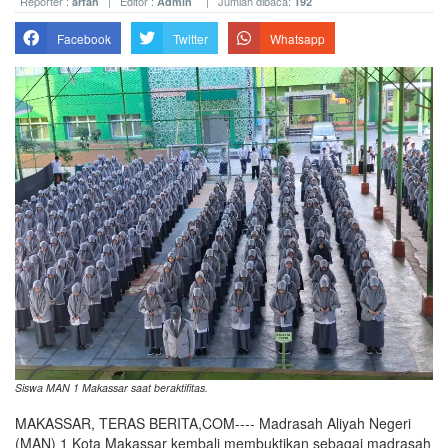
Reporter :
| Editor :
| Jumlah dibaca:
arfah
Admin
192
Facebook
Twitter
Whatsapp
Siswa MAN 1 Makassar saat beraktifitas.
MAKASSAR, TERAS BERITA,COM---- Madrasah Aliyah Negeri
(MAN) 1 Kota Makassar kembali mem­buk­tikan sebagai madrasah