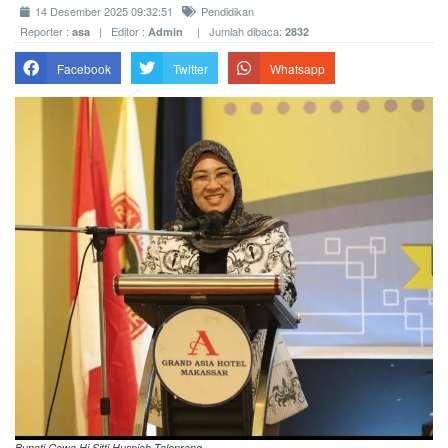
14 Desember 2025 09:32:51
Pendidikan
Reporter :
| Editor :
| Jumlah dibaca:
asa
Admin
2832
Facebook
Twitter
Whatsapp
Bupati Gowa Hj Sitti Husniah Talenrang