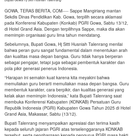
GOWA, TERAS BERITA, COM---- Sappe Mangiriang mantan
Sekdis Dinas Pendidikan Kab. Gowa, terpilih secara aklamasi
pada Konferensi Kabupaten (Konkab) PGRI Gowa, Sabtu 13/12,
di Hotel Grand Asia. Dengan terpilihnya Sappe, maka dia akan
memimpin organisasi guru lima tahun mendatang.
Sebelumnya, Bupati Gowa, Hj Sitti Husniah Talenrang menilai
bahwa peran guru sangat fundamental dalam menentukan arah
dan kualitas masa depan bangsa. Guru tidak hanya berperan
sebagai pengajar, tetapi juga sebagai pembentuk karakter dan
pola pikir generasi penerus Indonesia.
“Harapan ini semakin kuat karena kita meyakini bahwa
memuliakan guru berarti memuliakan masa depan bangsa. Guru
membentuk karakter, cara berpikir, dan kualitas generasi yang
kelak akan memimpin Indonesia,” kata Bupati Talenrang saat
membuka Konferensi Kabupaten (KONKAB) Persatuan Guru
Republik Indonesia (PGRI) Kabupaten Gowa Tahun 2025 di Hotel
Grand Asia, Makassar, Sabtu (13/12).
Bupati Talenrang menyampaikan apresiasi dan terima kasih
kepada seluruh jajaran PGRI atas terselenggaranya KONKAB
tersebut, serta penghargaan kepada pengurus PGRI masa bakti