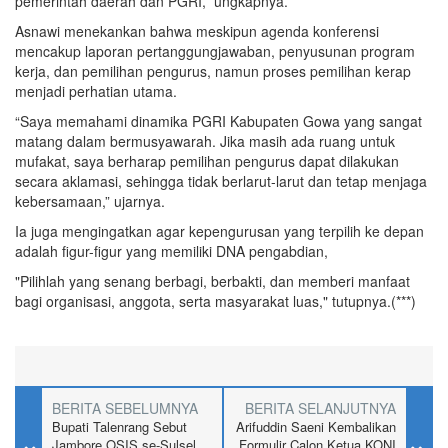
pemerintah daerah dan PGRI,” ungkapnya.
Asnawi menekankan bahwa meskipun agenda konferensi
mencakup laporan pertanggungjawaban, penyusunan program
kerja, dan pemilihan pengurus, namun proses pemilihan kerap
menjadi perhatian utama.
“Saya memahami dinamika PGRI Kabupaten Gowa yang sangat
matang dalam bermusyawarah. Jika masih ada ruang untuk
mufakat, saya berharap pemilihan pengurus dapat dilakukan
secara aklamasi, sehingga tidak berlarut-larut dan tetap menjaga
kebersamaan,” ujarnya.
Ia juga mengingatkan agar kepengurusan yang terpilih ke depan
adalah figur-figur yang memiliki DNA pengabdian,
"Pilihlah yang senang berbagi, berbakti, dan memberi manfaat
bagi organisasi, anggota, serta masyarakat luas," tutupnya.(***)
BERITA SEBELUMNYA
BERITA SELANJUTNYA
Bupati Talenrang Sebut
Arifuddin Saeni Kembalikan
Jambore OSIS se-Sulsel
Formulir Calon Ketua KONI